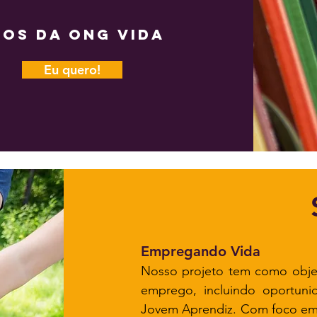
sos da Ong Vida
Eu quero!
Empregando Vida
Nosso projeto tem como objet
emprego, incluindo oportun
Jovem Aprendiz. Com foco em S