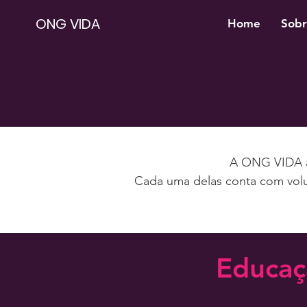
ONG VIDA
Home
Sobr
A ONG VIDA at
Cada uma delas conta com volun
Educaç