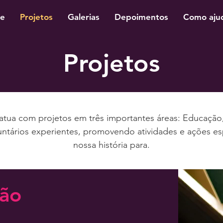
e
Projetos
Galerias
Depoimentos
Como aju
Projetos
ua com projetos em três importantes áreas: Educação, 
tários experientes, promovendo atividades e ações esp
nossa história para.
ão