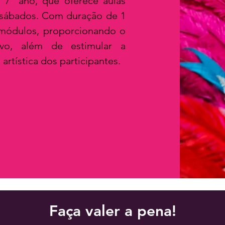
 7º ano, que oferece aulas
s sábados. Com duração de 1
 módulos, proporcionando o
ivo, além de estimular a
 artística dos participantes.
Faça valer a pena!