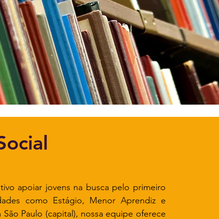
Social
ivo apoiar jovens na busca pelo primeiro
idades como Estágio, Menor Aprendiz e
ão Paulo (capital), nossa equipe oferece